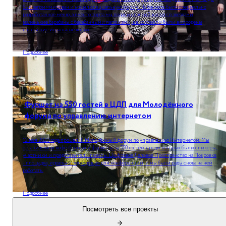
был загриммирован и носил специальную форму. На банкете было специально
разработанное меню, а вместо торта мы подали сладкий купол со звездами,
маленькие барабаны с барабанными палочками, а в коктейли были вмородены
настоящие игральные кости.
Подробнее
Фуршет на 550 гостей в ЦДП для Молодёжного
форума по управлению интернетом
12 мая 2023 года прошел III Молодёжный форум по управлению Интернетом. Мы
организовали кофе-брейки и фуршеты на 550 гостей, среди которых были спикеры,
участники и представители прессы. Цифровое Деловое Пространство на Покровке
- площадка, идеально подходящая для конференций, и мы были рады снова на ней
работать.
Подробнее
Посмотреть все проекты