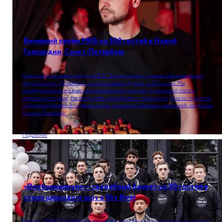
Вечерний приём МКБ на 500 гостей в Новой
Голландии, Санкт-Петербург
В честь запуска нового продукта МКБ "Теплый прием" в рамках Экономического
форума в Санкт-Петербурге, мы организовали фуршет на 500 гостей. Мы
сосредоточили внимание на анимационных станциях: мурманский лосось,
запеченный в травах, ростбиф с бэби-картофелем и розмарином, утка по-пекински
и фруктами фламбе. А на десерт мини-пирожное Павлова от нашего шеф-кондитера
Натальи Тарасовой.
Подробнее
«Воображариум» — свадебный банкет на 80 гостей в
стиле циркового шоу в Sky River
Вместе с TOBELOVE Weddings мы создали атмосферу цирка: каждый член команды