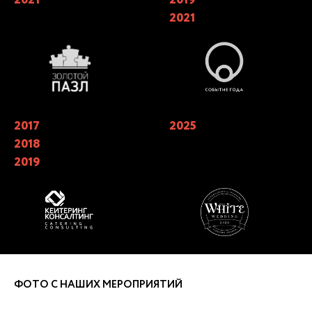
«СОБЫТИЕ ГОДА» в номинации
2021
«лучший кейтеринг» 2018, 2019.
Победители в трех номинациях в
2021 году
2017
Лучший кейтеринг года 2019 в
2025
Финалисты X Юбилейной
номинации «Лучшая работа с
Премии WHITE Wedding Awards в
2018
клиентом» Catering Consulting.
номинации «Лучший кейтеринг
«Лучший кейтеринг» года 2017,
на свадьбу»
2019
2018, 2019
ФОТО С НАШИХ МЕРОПРИЯТИЙ