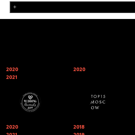
Наши награды
2020
Финалисты Wedding Awards —
2020
Мы входим в 7 лучших
главной свадебной премии России
кейтерингов Москвы по мнению
2021
в номинации «лучший свадебный
TOP15 Moscow
кейтеринг»
2020
Обладатели национальной
2018
Финалисты ежегодной
премии в области Event-
национальной премии
2021
2019
индустрии «ЗОЛОТОЙ ПАЗЛ»
событийной индустрии