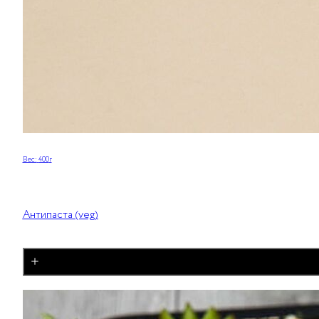
Вес:
400
г
Антипаста (veg)