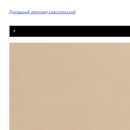
Домашний лимонад классический