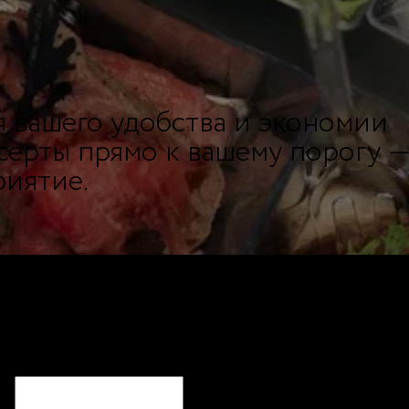
я вашего удобства и экономии
серты прямо к вашему порогу 
риятие.
СЯ?