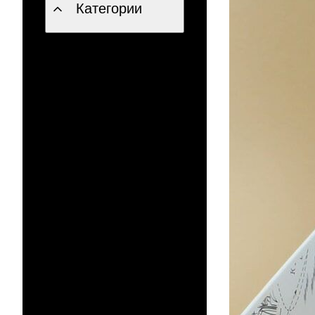
Категории
Ассорти холодных
закусок
Детское меню
Фуршетные наборы
Салаты
Выпечка и сендвичи
Блины и блинчики
Горячие закуски
Десерты