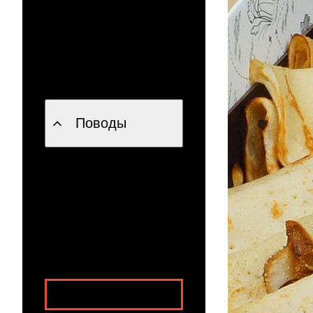
Персонал,
оборудование и доп.
услуги
Напитки
Поводы
Детский праздник
Новый год
23 февраля
8 марта
Масленица