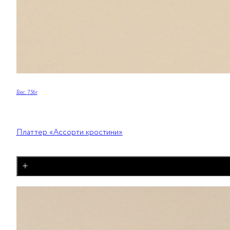
Вес:
756
г
Платтер «Ассорти кростини»