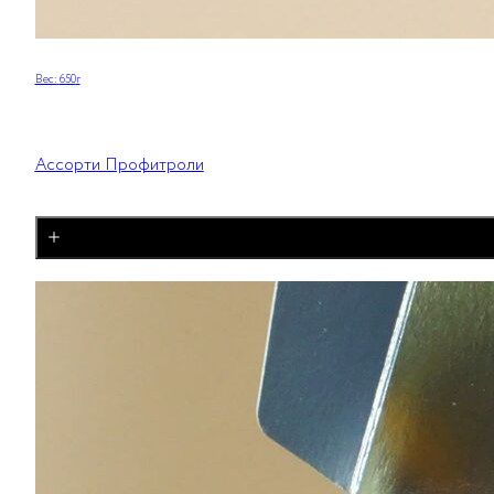
Вес:
650
г
Ассорти Профитроли