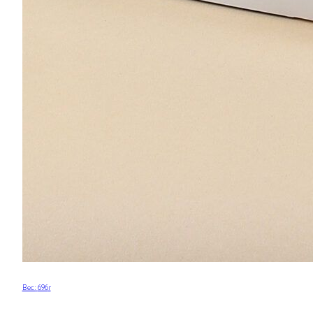
Вес:
696
г