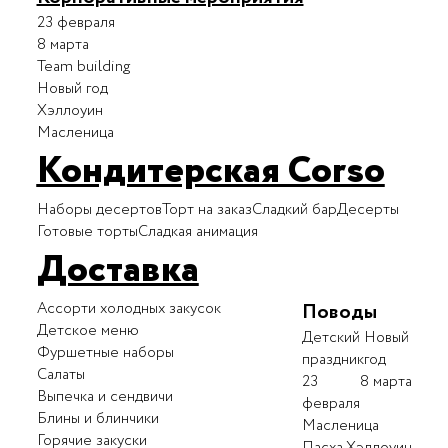
23 февраля
8 марта
Team building
Новый год
Хэллоуин
Масленица
Кондитерская Corso
Наборы десертов
Торт на заказ
Сладкий бар
Десерты
Готовые торты
Сладкая анимация
Доставка
Ассорти холодных закусок
Поводы
Детское меню
Детский
Новый
Фуршетные наборы
праздник
год
Салаты
23
8 марта
Выпечка и сендвичи
февраля
Блины и блинчики
Масленица
Горячие закуски
Пасха
Хэллоуин