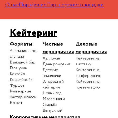
О нас
Портфолио
Партнёрские площадки
Кейтеринг
Форматы
Частные
Деловые
Анимационные
мероприятия
мероприятия
станции
Хэллоуин
Кейтеринг на
Выездной бар
День рождения
выставку
Гала-ужин
Детские
Кейтеринг на
Коктейль
праздники
конференцию
Кофе-брейк
Загородный
Кейтеринг на
Фуршет
кейтеринг
презентацию
Кулинарные
Новый год
мастер-классы
Масленница
Банкет
Свадьба
Выпускной
Корпоративные мероприятия