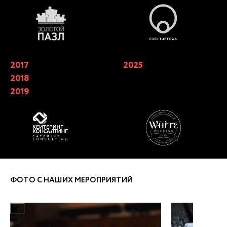
2021 году
2017
Лучший кейтеринг года 2019 в
2025
Финалисты X Юбилейной
номинации «Лучшая работа с
Премии WHITE Wedding Awards в
2018
клиентом» Catering Consulting.
номинации «Лучший кейтеринг
«Лучший кейтеринг» года 2017,
на свадьбу»
2019
2018, 2019
ФОТО С НАШИХ МЕРОПРИЯТИЙ