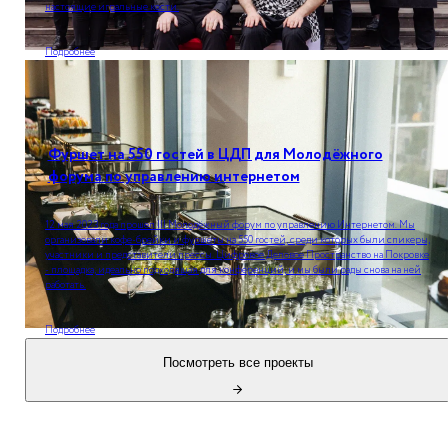
настоящие игральные кости.
Подробнее
Фуршет на 550 гостей в ЦДП для Молодёжного
форума по управлению интернетом
12 мая 2023 года прошел III Молодёжный форум по управлению Интернетом. Мы
организовали кофе-брейки и фуршеты на 550 гостей, среди которых были спикеры,
участники и представители прессы. Цифровое Деловое Пространство на Покровке
- площадка, идеально подходящая для конференций, и мы были рады снова на ней
работать.
Подробнее
Посмотреть все проекты