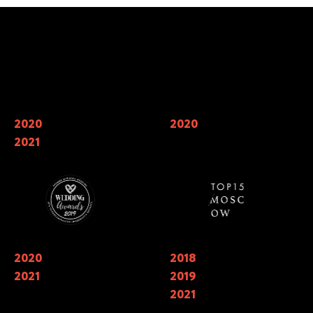
страны Восток - станция Кумпир, для
Италии - станция Пицца, так же была
организована барбекю зона.
Наши награды
2020
Финалисты Wedding Awards —
2020
Мы входим в 7 лучших
главной свадебной премии России
кейтерингов Москвы по мнению
2021
в номинации «лучший свадебный
TOP15 Moscow
кейтеринг»
2020
Обладатели национальной
2018
Финалисты ежегодной
премии в области Event-
национальной премии
2021
2019
индустрии «ЗОЛОТОЙ ПАЗЛ»
событийной индустрии
«СОБЫТИЕ ГОДА» в номинации
2021
«лучший кейтеринг» 2018, 2019.
Победители в трех номинациях в