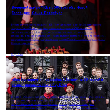
Вечерний приём МКБ на 500 гостей в Новой
Голландии, Санкт-Петербург
В честь запуска нового продукта МКБ "Теплый прием" в рамках Экономического
форума в Санкт-Петербурге, мы организовали фуршет на 500 гостей. Мы
сосредоточили внимание на анимационных станциях: мурманский лосось,
запеченный в травах, ростбиф с бэби-картофелем и розмарином, утка по-пекински
и фруктами фламбе. А на десерт мини-пирожное Павлова от нашего шеф-кондитера
Натальи Тарасовой.
Подробнее
«Воображариум» — свадебный банкет на 80 гостей в
стиле циркового шоу в Sky River
Вместе с TOBELOVE Weddings мы создали атмосферу цирка: каждый член команды
был загриммирован и носил специальную форму. На банкете было специально
разработанное меню, а вместо торта мы подали сладкий купол со звездами,
маленькие барабаны с барабанными палочками, а в коктейли были вмородены