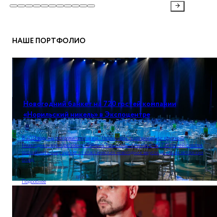
НАШЕ ПОРТФОЛИО
Новогодний банкет на 720 гостей компании
«Норильский никель» в Экспоцентре
В 2021 году мы помогли компании "Норникель" в организации крупного
Новогоднего корпоративного банкета. Только оцените масштаб! 720 гостей смогли
попробовать нашу кухню: от классических новогодних закусок до наших авторских
блюд.
Подробнее