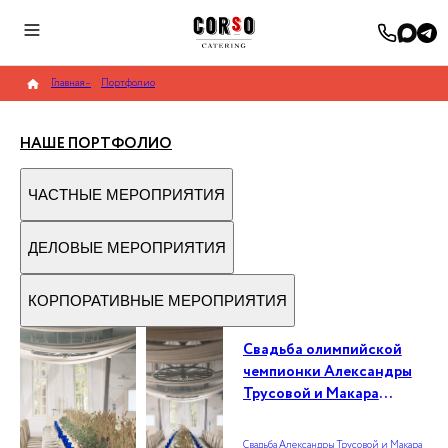
Главная
–
Портфолио
НАШЕ ПОРТФОЛИО
ЧАСТНЫЕ МЕРОПРИЯТИЯ
ДЕЛОВЫЕ МЕРОПРИЯТИЯ
КОРПОРАТИВНЫЕ МЕРОПРИЯТИЯ
Cвадьба олимпийской
чемпионки Александры
Трусовой и Макара
Игнатова на 100 гостей в
усадьбе «Золотой Лев»
Свадьба Александры Трусовой и Макара