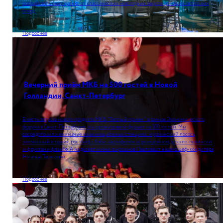
попробовать нашу кухню: от классических новогодних закусок до наших авторских
блюд.
Подробнее
Вечерний приём МКБ на 500 гостей в Новой
Голландии, Санкт-Петербург
В честь запуска нового продукта МКБ "Теплый прием" в рамках Экономического
форума в Санкт-Петербурге, мы организовали фуршет на 500 гостей. Мы
сосредоточили внимание на анимационных станциях: мурманский лосось,
запеченный в травах, ростбиф с бэби-картофелем и розмарином, утка по-пекински
и фруктами фламбе. А на десерт мини-пирожное Павлова от нашего шеф-кондитера
Натальи Тарасовой.
Подробнее