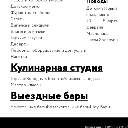
Ассорти холодных закусок
Поводы
Детское меню
Детский
Новый
Фуршетные наборы
праздник
год
Салаты
23
8 марта
Выпечка и сендвичи
февраля
Блины и блинчики
Масленица
Горячие закуски
Пасха
Хэллоуин
Десерты
Персонал, оборудование и доп. услуги
Напитки
Кулинарная студия
Горячие
Холодные
Десерты
Уникальная подача
Мастер-классы
Выездные бары
Алкогольные бары
Безалкогольные бары
Шоу-бары
Кейтеринг CORSO ©202