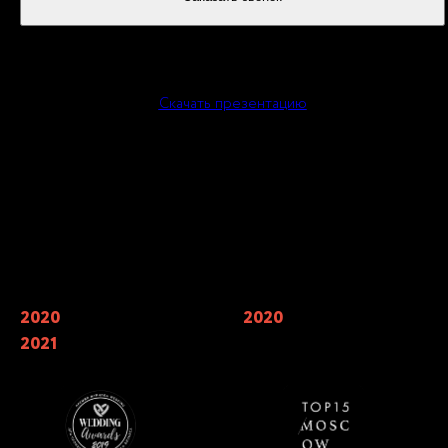
или
Скачать презентацию
Наши награды
2020
Финалисты Wedding Awards —
2020
Мы входим в 7 лучших
главной свадебной премии России
кейтерингов Москвы по мнению
2021
в номинации «лучший свадебный
TOP15 Moscow
кейтеринг»