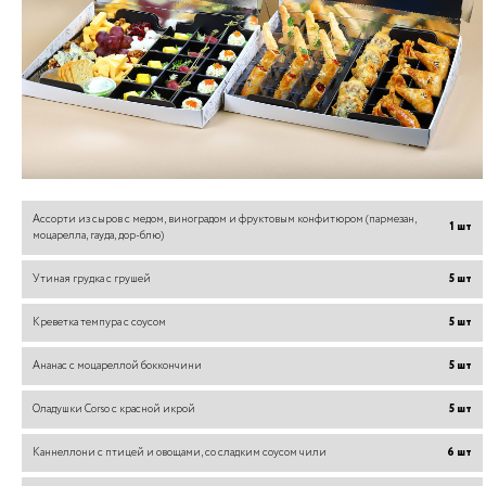
Ассорти из сыров с медом, виноградом и фруктовым конфитюром (пармезан,
1
шт
моцарелла, гауда, дор-блю)
Утиная грудка с грушей
5
шт
Креветка темпура с соусом
5
шт
Ананас с моцареллой боккончини
5
шт
Оладушки Corso с красной икрой
5
шт
Каннеллони с птицей и овощами, со сладким соусом чили
6
шт