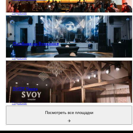
Подробнее
Особняк на Волхонке
Подробнее
SVOY Yauza
Подробнее
Посмотреть все площадки