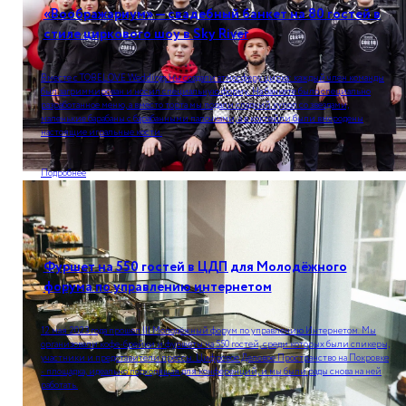
«Воображариум» — свадебный банкет на 80 гостей в
стиле циркового шоу в Sky River
Вместе с TOBELOVE Weddings мы создали атмосферу цирка: каждый член команды
был загриммирован и носил специальную форму. На банкете было специально
разработанное меню, а вместо торта мы подали сладкий купол со звездами,
маленькие барабаны с барабанными палочками, а в коктейли были вмородены
настоящие игральные кости.
Подробнее
Фуршет на 550 гостей в ЦДП для Молодёжного
форума по управлению интернетом
12 мая 2023 года прошел III Молодёжный форум по управлению Интернетом. Мы
организовали кофе-брейки и фуршеты на 550 гостей, среди которых были спикеры,
участники и представители прессы. Цифровое Деловое Пространство на Покровке
- площадка, идеально подходящая для конференций, и мы были рады снова на ней
работать.