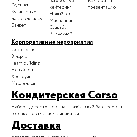
Загородный
Кейтеринг на
Фуршет
кейтеринг
презентацию
Кулинарные
Новый год
мастер-классы
Масленница
Банкет
Свадьба
Выпускной
Корпоративные мероприятия
23 февраля
8 марта
Team building
Новый год
Хэллоуин
Масленица
Кондитерская Corso
Наборы десертов
Торт на заказ
Сладкий бар
Десерты
Готовые торты
Сладкая анимация
Доставка