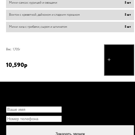
Мини-самса с курицей и овощами
5
шт
Вонтон с креветкой, дайконом и сладким горошком
5
шт
Мини-киш с грибами, сыром и шпинатом
5
шт
Вес:
1,705
г
добавить
10,590
р
НЕ МОЖЕТЕ ОПРЕДЕЛИТЬСЯ?
Заказать звонок