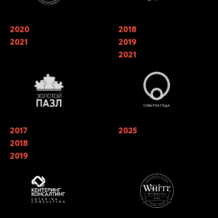
2020
Обладатели национальной
2018
Финалисты ежегодной
премии в области Event-
национальной премии
2021
2019
индустрии «ЗОЛОТОЙ ПАЗЛ»
событийной индустрии
«СОБЫТИЕ ГОДА» в номинации
2021
«лучший кейтеринг» 2018, 2019.
Победители в трех номинациях в
2021 году
2017
Лучший кейтеринг года 2019 в
2025
Финалисты X Юбилейной
номинации «Лучшая работа с
Премии WHITE Wedding Awards в
2018
клиентом» Catering Consulting.
номинации «Лучший кейтеринг
«Лучший кейтеринг» года 2017,
на свадьбу»
2019
2018, 2019