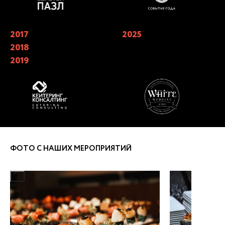
2017
Лучший кейтеринг года 2019 в
2025
Финалисты X Юбилейной
номинации «Лучшая работа с
Премии WHITE Wedding Awards в
2018
клиентом» Catering Consulting.
номинации «Лучший кейтеринг
«Лучший кейтеринг» года 2017,
на свадьбу»
2019
2018, 2019
ФОТО С НАШИХ МЕРОПРИЯТИЙ