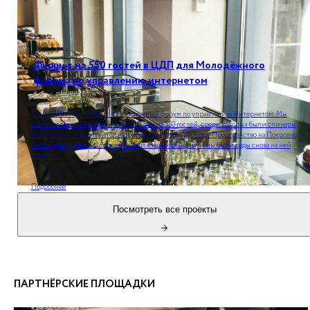
Фуршет на 550 гостей в ЦДП для Молодёжного
форума по управлению интернетом
12 мая 2023 года прошел III Молодёжный форум по управлению Интернетом. Мы
организовали кофе-брейки и фуршеты на 550 гостей, среди которых были спикеры,
участники и представители прессы. Цифровое Деловое Пространство на Покровке
- площадка, идеально подходящая для конференций, и мы были рады снова на ней
работать.
Подробнее
Посмотреть все проекты
ПАРТНЁРСКИЕ ПЛОЩАДКИ