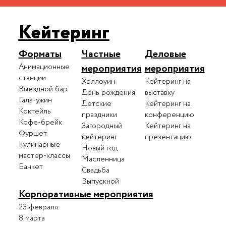
Кейтеринг
Форматы
Частные
Деловые
Анимационные
мероприятия
мероприятия
станции
Хэллоуин
Кейтеринг на
Выездной бар
День рождения
выставку
Гала-ужин
Детские
Кейтеринг на
Коктейль
праздники
конференцию
Кофе-брейк
Загородный
Кейтеринг на
Фуршет
кейтеринг
презентацию
Кулинарные
Новый год
мастер-классы
Масленница
Банкет
Свадьба
Выпускной
Корпоративные мероприятия
23 февраля
8 марта