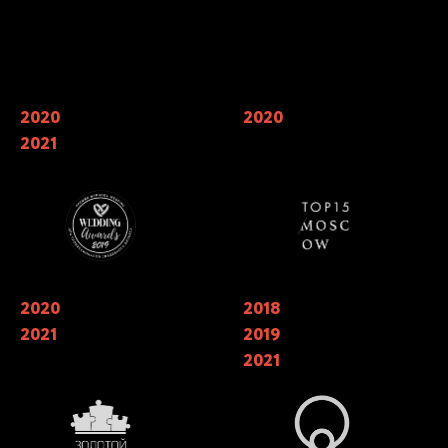
Наши награды
2020
Финалисты Wedding Awards —
2020
Мы входим в 7 лучших
главной свадебной премии России
кейтерингов Москвы по мнению
2021
в номинации «лучший свадебный
TOP15 Moscow
кейтеринг»
2020
Обладатели национальной
2018
Финалисты ежегодной
премии в области Event-
национальной премии
2021
2019
индустрии «ЗОЛОТОЙ ПАЗЛ»
событийной индустрии
«СОБЫТИЕ ГОДА» в номинации
2021
«лучший кейтеринг» 2018, 2019.
Победители в трех номинациях в
2021 году