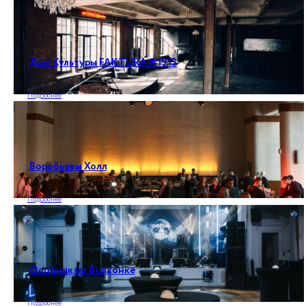
Дом Культуры FAKTURA #1913
Подробнее
Воробьевы Холл
Подробнее
Особняк на Волхонке
Подробнее