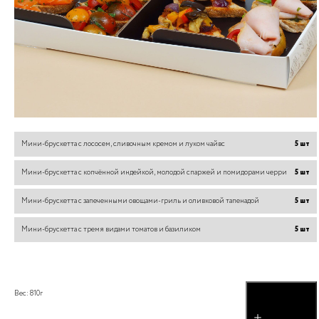
Мини-брускетта c лососем, сливочным кремом и луком чайвс
5
шт
Мини-брускетта c копчённой индейкой, молодой спаржей и помидорами черри
5
шт
Мини-брускетта c запеченными овощами-гриль и оливковой тапенадой
5
шт
Мини-брускетта c тремя видами томатов и базиликом
5
шт
Вес:
810
г
добавить