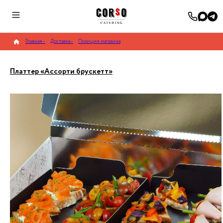
Главная
–
Доставка
–
Позиция магазина
Платтер «Ассорти брускетт»