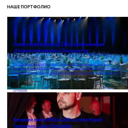
НАШЕ ПОРТФОЛИО
Новогодний банкет на 720 гостей компании
«Норильский никель» в Экспоцентре
В 2021 году мы помогли компании "Норникель" в организации крупного
Новогоднего корпоративного банкета. Только оцените масштаб! 720 гостей смогли
попробовать нашу кухню: от классических новогодних закусок до наших авторских
блюд.
Подробнее
Вечерний приём МКБ на 500 гостей в Новой
Голландии, Санкт-Петербург