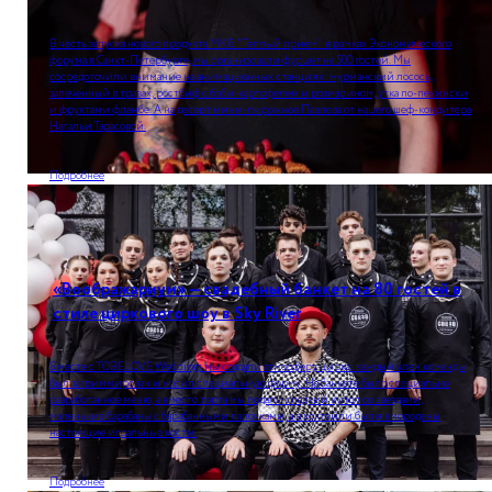
В честь запуска нового продукта МКБ "Теплый прием" в рамках Экономического
форума в Санкт-Петербурге, мы организовали фуршет на 500 гостей. Мы
сосредоточили внимание на анимационных станциях: мурманский лосось,
запеченный в травах, ростбиф с бэби-картофелем и розмарином, утка по-пекински
и фруктами фламбе. А на десерт мини-пирожное Павлова от нашего шеф-кондитера
Натальи Тарасовой.
Подробнее
«Воображариум» — свадебный банкет на 80 гостей в
стиле циркового шоу в Sky River
Вместе с TOBELOVE Weddings мы создали атмосферу цирка: каждый член команды
был загриммирован и носил специальную форму. На банкете было специально
разработанное меню, а вместо торта мы подали сладкий купол со звездами,
маленькие барабаны с барабанными палочками, а в коктейли были вмородены
настоящие игральные кости.
Подробнее