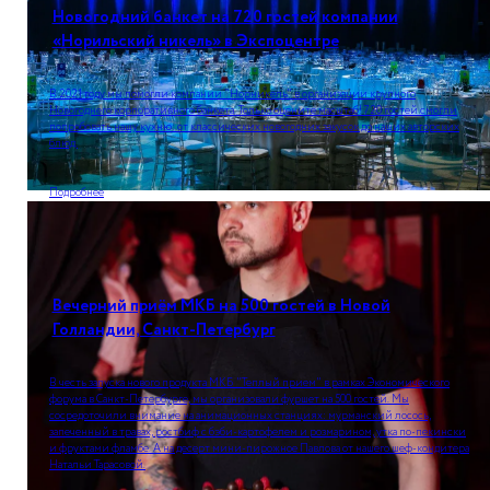
Новогодний банкет на 720 гостей компании
«Норильский никель» в Экспоцентре
В 2021 году мы помогли компании "Норникель" в организации крупного
Новогоднего корпоративного банкета. Только оцените масштаб! 720 гостей смогли
попробовать нашу кухню: от классических новогодних закусок до наших авторских
блюд.
Подробнее
Вечерний приём МКБ на 500 гостей в Новой
Голландии, Санкт-Петербург
В честь запуска нового продукта МКБ "Теплый прием" в рамках Экономического
форума в Санкт-Петербурге, мы организовали фуршет на 500 гостей. Мы
сосредоточили внимание на анимационных станциях: мурманский лосось,
запеченный в травах, ростбиф с бэби-картофелем и розмарином, утка по-пекински
и фруктами фламбе. А на десерт мини-пирожное Павлова от нашего шеф-кондитера
Натальи Тарасовой.