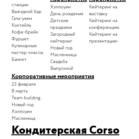
станции
Хэллоуин
Кейтеринг на
Выездной бар
День рождения
выставку
Гала-ужин
Детские
Кейтеринг на
Коктейль
праздники
конференцию
Кофе-брейк
Загородный
Кейтеринг на
Фуршет
кейтеринг
презентацию
Кулинарные
Новый год
мастер-классы
Масленница
Банкет
Свадьба
Выпускной
Корпоративные мероприятия
23 февраля
8 марта
Team building
Новый год
Хэллоуин
Масленица
Кондитерская Corso