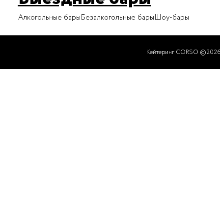
Алкогольные бары
Безалкогольные бары
Шоу-бары
Кейтеринг CORSO ©202