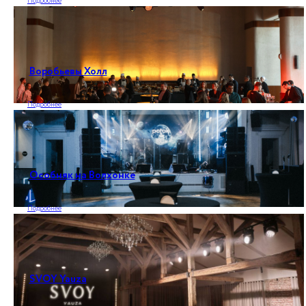
Подробнее
Воробьевы Холл
Подробнее
Особняк на Волхонке
Подробнее
SVOY Yauza