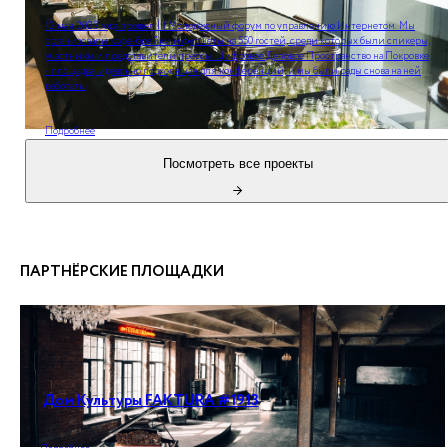
12 мая 2023 года прошел III Молодёжный форум по управлению Интернетом. Мы
организовали кофе-брейки и фуршеты на 550 гостей, среди которых были спикеры,
участники и представители прессы. Цифровое Деловое Пространство на Покровке
- площадка, идеально подходящая для конференций, и мы были рады снова на ней
работать.
Подробнее
Посмотреть все проекты
ПАРТНЁРСКИЕ ПЛОЩАДКИ
Дом Культуры FAKTURA #1913