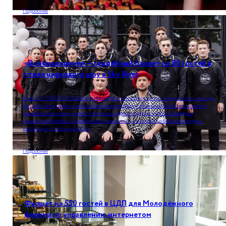
Подробнее
«Воображариум» — свадебный банкет на 80 гостей в
стиле циркового шоу в Sky River
Вместе с TOBELOVE Weddings мы создали атмосферу цирка: каждый член команды
был загриммирован и носил специальную форму. На банкете было специально
разработанное меню, а вместо торта мы подали сладкий купол со звездами,
маленькие барабаны с барабанными палочками, а в коктейли были вмородены
настоящие игральные кости.
Подробнее
Фуршет на 550 гостей в ЦДП для Молодёжного
форума по управлению интернетом