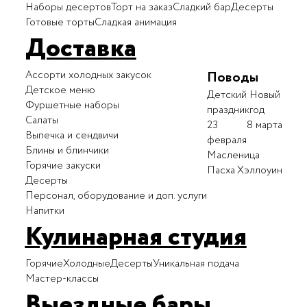
Наборы десертов
Торт на заказ
Сладкий бар
Десерты
Готовые торты
Сладкая анимация
Доставка
Ассорти холодных закусок
Поводы
Детское меню
Детский
Новый
Фуршетные наборы
праздник
год
Салаты
23
8 марта
Выпечка и сендвичи
февраля
Блины и блинчики
Масленица
Горячие закуски
Пасха
Хэллоуин
Десерты
Персонал, оборудование и доп. услуги
Напитки
Кулинарная студия
Горячие
Холодные
Десерты
Уникальная подача
Мастер-классы
Выездные бары