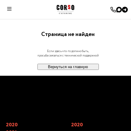
Cтраница не найден
Если здесь что-то должно быть,
просьба связаться с технической поддержкой
Вернуться на главную
Наши награды
2020
Финалисты Wedding Awards —
2020
Мы входим в 7 лучших
главной свадебной премии России
кейтерингов Москвы по мнению