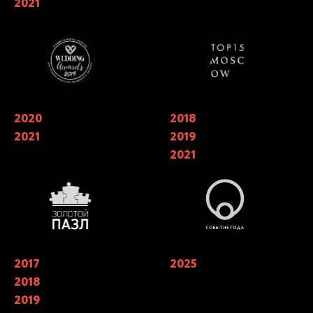
2021
в номинации «лучший свадебный
TOP15 Moscow
кейтеринг»
2020
Обладатели национальной
2018
Финалисты ежегодной
премии в области Event-
национальной премии
2021
2019
индустрии «ЗОЛОТОЙ ПАЗЛ»
событийной индустрии
«СОБЫТИЕ ГОДА» в номинации
2021
«лучший кейтеринг» 2018, 2019.
Победители в трех номинациях в
2021 году
2017
Лучший кейтеринг года 2019 в
2025
Финалисты X Юбилейной
номинации «Лучшая работа с
Премии WHITE Wedding Awards в
2018
клиентом» Catering Consulting.
номинации «Лучший кейтеринг
«Лучший кейтеринг» года 2017,
на свадьбу»
2019
2018, 2019