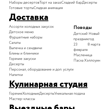
Наборы десертов
Торт на заказ
Сладкий бар
Десерты
Готовые торты
Сладкая анимация
Доставка
Ассорти холодных закусок
Поводы
Детское меню
Детский
Новый
Фуршетные наборы
праздник
год
Салаты
23
8 марта
Выпечка и сендвичи
февраля
Блины и блинчики
Масленица
Горячие закуски
Пасха
Хэллоуин
Десерты
Персонал, оборудование и доп. услуги
Напитки
Кулинарная студия
Горячие
Холодные
Десерты
Уникальная подача
Мастер-классы
Выездные бары