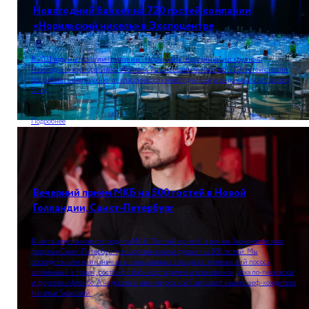
Новогодний банкет на 720 гостей компании
«Норильский никель» в Экспоцентре
В 2021 году мы помогли компании "Норникель" в организации крупного
Новогоднего корпоративного банкета. Только оцените масштаб! 720 гостей смогли
попробовать нашу кухню: от классических новогодних закусок до наших авторских
блюд.
Подробнее
Вечерний приём МКБ на 500 гостей в Новой
Голландии, Санкт-Петербург
В честь запуска нового продукта МКБ "Теплый прием" в рамках Экономического
форума в Санкт-Петербурге, мы организовали фуршет на 500 гостей. Мы
сосредоточили внимание на анимационных станциях: мурманский лосось,
запеченный в травах, ростбиф с бэби-картофелем и розмарином, утка по-пекински
и фруктами фламбе. А на десерт мини-пирожное Павлова от нашего шеф-кондитера
Натальи Тарасовой.