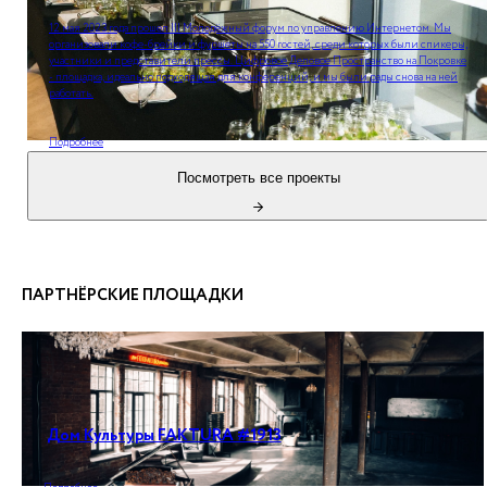
12 мая 2023 года прошел III Молодёжный форум по управлению Интернетом. Мы
организовали кофе-брейки и фуршеты на 550 гостей, среди которых были спикеры,
участники и представители прессы. Цифровое Деловое Пространство на Покровке
- площадка, идеально подходящая для конференций, и мы были рады снова на ней
работать.
Подробнее
Посмотреть все проекты
ПАРТНЁРСКИЕ ПЛОЩАДКИ
Дом Культуры FAKTURA #1913