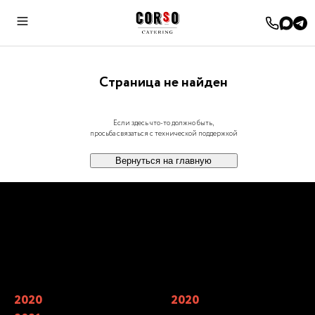
Cтраница не найден
Если здесь что-то должно быть,
просьба связаться с технической поддержкой
Вернуться на главную
Наши награды
2020
Финалисты Wedding Awards —
2020
Мы входим в 7 лучших
главной свадебной премии России
кейтерингов Москвы по мнению