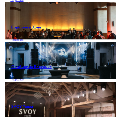
Подробнее
Воробьевы Холл
Подробнее
Особняк на Волхонке
Подробнее
SVOY Yauza