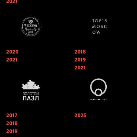
2021
в номинации «лучший свадебный
TOP15 Moscow
кейтеринг»
2020
Обладатели национальной
2018
Финалисты ежегодной
премии в области Event-
национальной премии
2021
2019
индустрии «ЗОЛОТОЙ ПАЗЛ»
событийной индустрии
«СОБЫТИЕ ГОДА» в номинации
2021
«лучший кейтеринг» 2018, 2019.
Победители в трех номинациях в
2021 году
2017
Лучший кейтеринг года 2019 в
2025
Финалисты X Юбилейной
номинации «Лучшая работа с
Премии WHITE Wedding Awards в
2018
клиентом» Catering Consulting.
номинации «Лучший кейтеринг
«Лучший кейтеринг» года 2017,
на свадьбу»
2019
2018, 2019