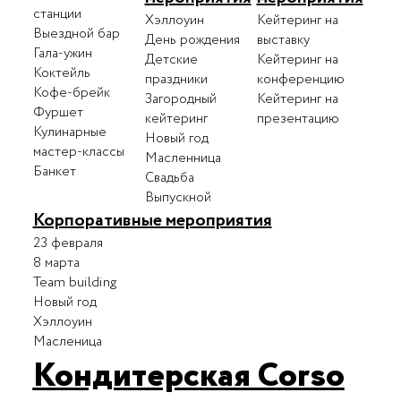
станции
Хэллоуин
Кейтеринг на
Выездной бар
День рождения
выставку
Гала-ужин
Детские
Кейтеринг на
Коктейль
праздники
конференцию
Кофе-брейк
Загородный
Кейтеринг на
Фуршет
кейтеринг
презентацию
Кулинарные
Новый год
мастер-классы
Масленница
Банкет
Свадьба
Выпускной
Корпоративные мероприятия
23 февраля
8 марта
Team building
Новый год
Хэллоуин
Масленица
Кондитерская Corso