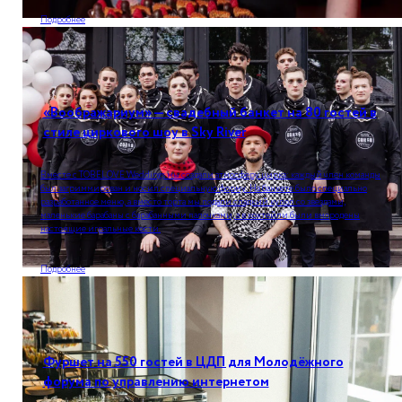
Подробнее
«Воображариум» — свадебный банкет на 80 гостей в
стиле циркового шоу в Sky River
Вместе с TOBELOVE Weddings мы создали атмосферу цирка: каждый член команды
был загриммирован и носил специальную форму. На банкете было специально
разработанное меню, а вместо торта мы подали сладкий купол со звездами,
маленькие барабаны с барабанными палочками, а в коктейли были вмородены
настоящие игральные кости.
Подробнее
Фуршет на 550 гостей в ЦДП для Молодёжного
форума по управлению интернетом