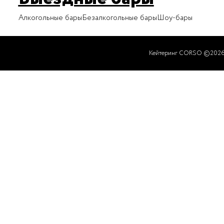
Алкогольные бары
Безалкогольные бары
Шоу-бары
Кейтеринг CORSO ©202