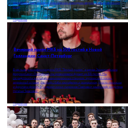
попробовать нашу кухню: от классических новогодних закусок до наших авторских
блюд.
Подробнее
Вечерний приём МКБ на 500 гостей в Новой
Голландии, Санкт-Петербург
В честь запуска нового продукта МКБ "Теплый прием" в рамках Экономического
форума в Санкт-Петербурге, мы организовали фуршет на 500 гостей. Мы
сосредоточили внимание на анимационных станциях: мурманский лосось,
запеченный в травах, ростбиф с бэби-картофелем и розмарином, утка по-пекински
и фруктами фламбе. А на десерт мини-пирожное Павлова от нашего шеф-кондитера
Натальи Тарасовой.
Подробнее