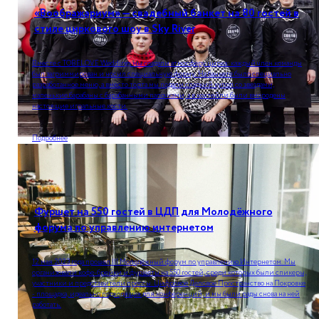
«Воображариум» — свадебный банкет на 80 гостей в
стиле циркового шоу в Sky River
Вместе с TOBELOVE Weddings мы создали атмосферу цирка: каждый член команды
был загриммирован и носил специальную форму. На банкете было специально
разработанное меню, а вместо торта мы подали сладкий купол со звездами,
маленькие барабаны с барабанными палочками, а в коктейли были вмородены
настоящие игральные кости.
Подробнее
Фуршет на 550 гостей в ЦДП для Молодёжного
форума по управлению интернетом
12 мая 2023 года прошел III Молодёжный форум по управлению Интернетом. Мы
организовали кофе-брейки и фуршеты на 550 гостей, среди которых были спикеры,
участники и представители прессы. Цифровое Деловое Пространство на Покровке
- площадка, идеально подходящая для конференций, и мы были рады снова на ней
работать.