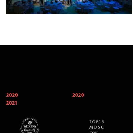
Наши награды
2020
Финалисты Wedding Awards —
2020
Мы входим в 7 лучших
главной свадебной премии России
кейтерингов Москвы по мнению
2021
в номинации «лучший свадебный
TOP15 Moscow
кейтеринг»