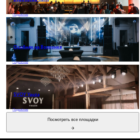
Подробнее
Особняк на Волхонке
Подробнее
SVOY Yauza
Подробнее
Посмотреть все площадки