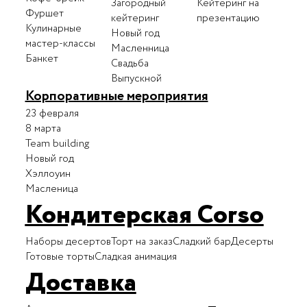
Загородный
Кейтеринг на
Фуршет
кейтеринг
презентацию
Кулинарные
Новый год
мастер-классы
Масленница
Банкет
Свадьба
Выпускной
Корпоративные мероприятия
23 февраля
8 марта
Team building
Новый год
Хэллоуин
Масленица
Кондитерская Corso
Наборы десертов
Торт на заказ
Сладкий бар
Десерты
Готовые торты
Сладкая анимация
Доставка