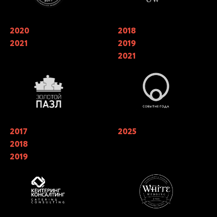
2020
Обладатели национальной
2018
Финалисты ежегодной
премии в области Event-
национальной премии
2021
2019
индустрии «ЗОЛОТОЙ ПАЗЛ»
событийной индустрии
«СОБЫТИЕ ГОДА» в номинации
2021
«лучший кейтеринг» 2018, 2019.
Победители в трех номинациях в
2021 году
2017
Лучший кейтеринг года 2019 в
2025
Финалисты X Юбилейной
номинации «Лучшая работа с
Премии WHITE Wedding Awards в
2018
клиентом» Catering Consulting.
номинации «Лучший кейтеринг
«Лучший кейтеринг» года 2017,
на свадьбу»
2019
2018, 2019