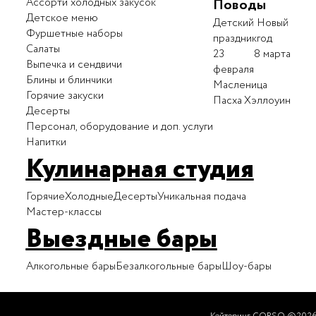
Ассорти холодных закусок
Поводы
Детское меню
Детский
Новый
Фуршетные наборы
праздник
год
Салаты
23
8 марта
Выпечка и сендвичи
февраля
Блины и блинчики
Масленица
Горячие закуски
Пасха
Хэллоуин
Десерты
Персонал, оборудование и доп. услуги
Напитки
Кулинарная студия
Горячие
Холодные
Десерты
Уникальная подача
Мастер-классы
Выездные бары
Алкогольные бары
Безалкогольные бары
Шоу-бары