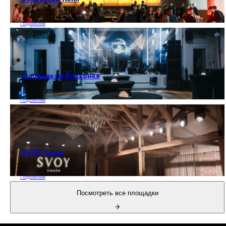
Подробнее
Особняк на Волхонке
Подробнее
SVOY Yauza
Подробнее
Посмотреть все площадки