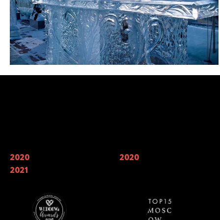
Наши награды
2020
Финалисты Wedding Awards —
2020
Мы входим в 7 лучших
главной свадебной премии России
кейтерингов Москвы по мнению
2021
в номинации «лучший свадебный
TOP15 Moscow
кейтеринг»