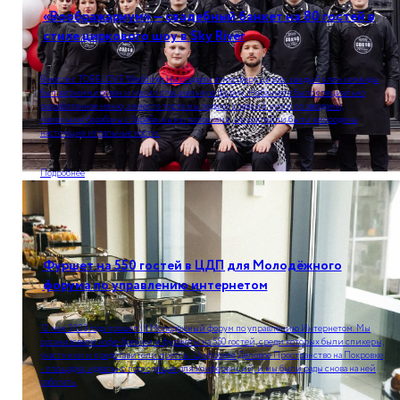
«Воображариум» — свадебный банкет на 80 гостей в
стиле циркового шоу в Sky River
Вместе с TOBELOVE Weddings мы создали атмосферу цирка: каждый член команды
был загриммирован и носил специальную форму. На банкете было специально
разработанное меню, а вместо торта мы подали сладкий купол со звездами,
маленькие барабаны с барабанными палочками, а в коктейли были вмородены
настоящие игральные кости.
Подробнее
Фуршет на 550 гостей в ЦДП для Молодёжного
форума по управлению интернетом
12 мая 2023 года прошел III Молодёжный форум по управлению Интернетом. Мы
организовали кофе-брейки и фуршеты на 550 гостей, среди которых были спикеры,
участники и представители прессы. Цифровое Деловое Пространство на Покровке
- площадка, идеально подходящая для конференций, и мы были рады снова на ней
работать.