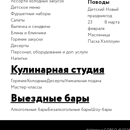
Ассорти холодных закусок
Поводы
Детское меню
Детский
Новый
Фуршетные наборы
праздник
год
Салаты
23
8 марта
Выпечка и сендвичи
февраля
Блины и блинчики
Масленица
Горячие закуски
Пасха
Хэллоуин
Десерты
Персонал, оборудование и доп. услуги
Напитки
Кулинарная студия
Горячие
Холодные
Десерты
Уникальная подача
Мастер-классы
Выездные бары
Алкогольные бары
Безалкогольные бары
Шоу-бары