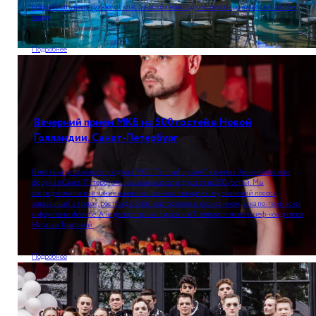
попробовать нашу кухню: от классических новогодних закусок до наших авторских
блюд.
Подробнее
Вечерний приём МКБ на 500 гостей в Новой
Голландии, Санкт-Петербург
В честь запуска нового продукта МКБ "Теплый прием" в рамках Экономического
форума в Санкт-Петербурге, мы организовали фуршет на 500 гостей. Мы
сосредоточили внимание на анимационных станциях: мурманский лосось,
запеченный в травах, ростбиф с бэби-картофелем и розмарином, утка по-пекински
и фруктами фламбе. А на десерт мини-пирожное Павлова от нашего шеф-кондитера
Натальи Тарасовой.
Подробнее