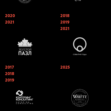
2020
Обладатели национальной
2018
Финалисты ежегодной
премии в области Event-
национальной премии
2021
2019
индустрии «ЗОЛОТОЙ ПАЗЛ»
событийной индустрии
«СОБЫТИЕ ГОДА» в номинации
2021
«лучший кейтеринг» 2018, 2019.
Победители в трех номинациях в
2021 году
2017
Лучший кейтеринг года 2019 в
2025
Финалисты X Юбилейной
номинации «Лучшая работа с
Премии WHITE Wedding Awards в
2018
клиентом» Catering Consulting.
номинации «Лучший кейтеринг
«Лучший кейтеринг» года 2017,
на свадьбу»
2019
2018, 2019