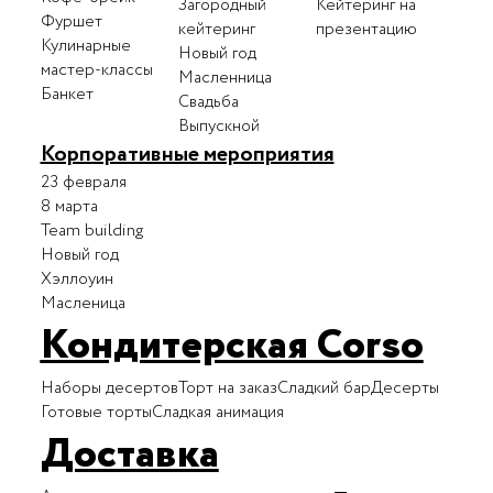
Загородный
Кейтеринг на
Фуршет
кейтеринг
презентацию
Кулинарные
Новый год
мастер-классы
Масленница
Банкет
Свадьба
Выпускной
Корпоративные мероприятия
23 февраля
8 марта
Team building
Новый год
Хэллоуин
Масленица
Кондитерская Corso
Наборы десертов
Торт на заказ
Сладкий бар
Десерты
Готовые торты
Сладкая анимация
Доставка