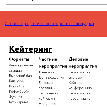
О нас
Портфолио
Партнёрские площадки
Кейтеринг
Форматы
Частные
Деловые
Анимационные
мероприятия
мероприятия
станции
Хэллоуин
Кейтеринг на
Выездной бар
День рождения
выставку
Гала-ужин
Детские
Кейтеринг на
Коктейль
праздники
конференцию
Кофе-брейк
Загородный
Кейтеринг на
Фуршет
кейтеринг
презентацию
Кулинарные
Новый год