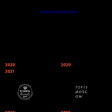
Скачать презентацию
Наши награды
2020
Финалисты Wedding Awards —
2020
Мы входим в 7 лучших
главной свадебной премии России
кейтерингов Москвы по мнению
2021
в номинации «лучший свадебный
TOP15 Moscow
кейтеринг»
Обладатели национальной
Финалисты ежегодной