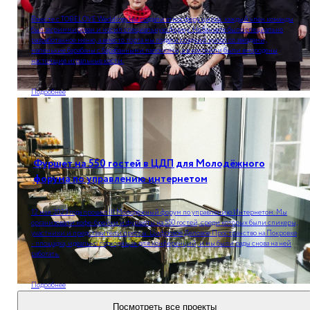
Вместе с TOBELOVE Weddings мы создали атмосферу цирка: каждый член команды
был загриммирован и носил специальную форму. На банкете было специально
разработанное меню, а вместо торта мы подали сладкий купол со звездами,
маленькие барабаны с барабанными палочками, а в коктейли были вмородены
настоящие игральные кости.
Подробнее
Фуршет на 550 гостей в ЦДП для Молодёжного
форума по управлению интернетом
12 мая 2023 года прошел III Молодёжный форум по управлению Интернетом. Мы
организовали кофе-брейки и фуршеты на 550 гостей, среди которых были спикеры,
участники и представители прессы. Цифровое Деловое Пространство на Покровке
- площадка, идеально подходящая для конференций, и мы были рады снова на ней
работать.
Подробнее
Посмотреть все проекты