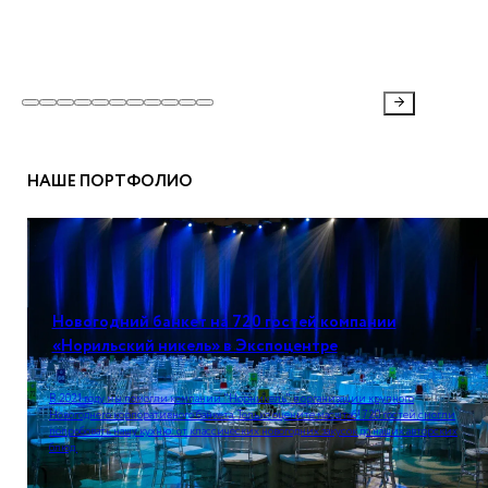
НАШЕ ПОРТФОЛИО
Новогодний банкет на 720 гостей компании
«Норильский никель» в Экспоцентре
В 2021 году мы помогли компании "Норникель" в организации крупного
Новогоднего корпоративного банкета. Только оцените масштаб! 720 гостей смогли
попробовать нашу кухню: от классических новогодних закусок до наших авторских
блюд.