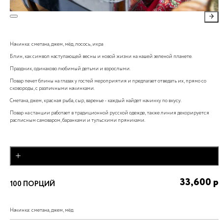
Начинка: сметана, джем, мёд, лосось, икра
Блин, как символ наступающей весны и новой жизни на нашей зеленой планете.
Праздник, одинаково любимый детьми и взрослыми.
Повар печет блины на глазах у гостей мероприятия и предлагает отведать их, прямо со
сковороды, с различными начинками.
Сметана, джем, красная рыба, сыр, варенье - каждый найдет начинку по вкусу.
Повар на станции работает в традиционной русской одежде, также линия декорируется
расписным самоваром, баранками и тульскими пряниками.
добавить
33,600
р
100
ПОРЦИЙ
Начинка: сметана, джем, мёд.