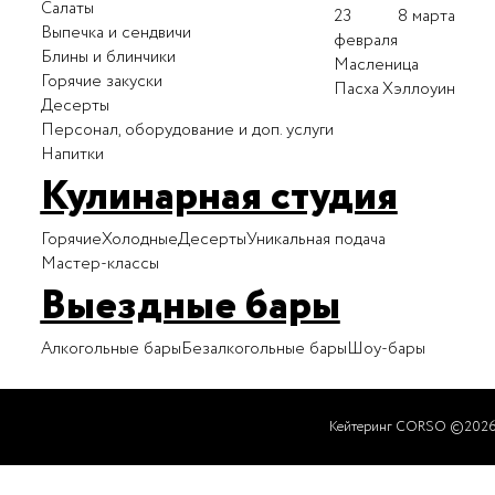
Салаты
23
8 марта
Выпечка и сендвичи
февраля
Блины и блинчики
Масленица
Горячие закуски
Пасха
Хэллоуин
Десерты
Персонал, оборудование и доп. услуги
Напитки
Кулинарная студия
Горячие
Холодные
Десерты
Уникальная подача
Мастер-классы
Выездные бары
Алкогольные бары
Безалкогольные бары
Шоу-бары
Кейтеринг CORSO ©202