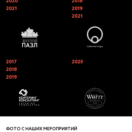
2020
2018
премии в области Event-
национальной премии
2021
2019
индустрии «ЗОЛОТОЙ ПАЗЛ»
событийной индустрии
«СОБЫТИЕ ГОДА» в номинации
2021
«лучший кейтеринг» 2018, 2019.
Победители в трех номинациях в
2021 году
2017
Лучший кейтеринг года 2019 в
2025
Финалисты X Юбилейной
номинации «Лучшая работа с
Премии WHITE Wedding Awards в
2018
клиентом» Catering Consulting.
номинации «Лучший кейтеринг
«Лучший кейтеринг» года 2017,
на свадьбу»
2019
2018, 2019
ФОТО С НАШИХ МЕРОПРИЯТИЙ