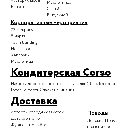
мастер-классы
Масленница
Банкет
Свадьба
Выпускной
Корпоративные мероприятия
23 февраля
8 марта
Team building
Новый год
Хэллоуин
Масленица
Кондитерская Corso
Наборы десертов
Торт на заказ
Сладкий бар
Десерты
Готовые торты
Сладкая анимация
Доставка
Ассорти холодных закусок
Поводы
Детское меню
Детский
Новый
Фуршетные наборы
праздник
год