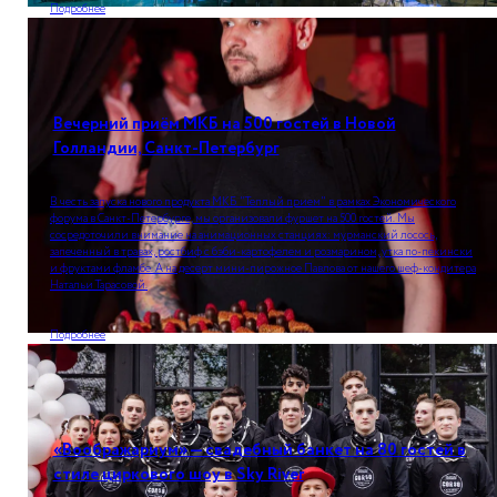
Подробнее
Вечерний приём МКБ на 500 гостей в Новой
Голландии, Санкт-Петербург
В честь запуска нового продукта МКБ "Теплый прием" в рамках Экономического
форума в Санкт-Петербурге, мы организовали фуршет на 500 гостей. Мы
сосредоточили внимание на анимационных станциях: мурманский лосось,
запеченный в травах, ростбиф с бэби-картофелем и розмарином, утка по-пекински
и фруктами фламбе. А на десерт мини-пирожное Павлова от нашего шеф-кондитера
Натальи Тарасовой.
Подробнее
«Воображариум» — свадебный банкет на 80 гостей в
стиле циркового шоу в Sky River