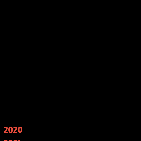
2020
Обладатели национальной премии в области
Event-индустрии «ЗОЛОТОЙ ПАЗЛ»