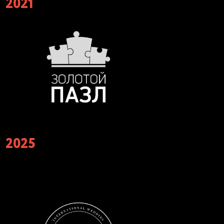
2021
2025
Финалисты X Юбилейной Премии WHITE
Wedding Awards в номинации «Лучший
кейтеринг на свадьбу»