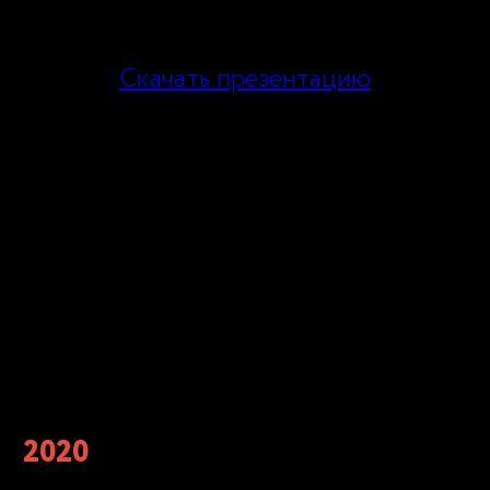
Скачать презентацию
2020
Мы входим в 7 лучших кейтерингов Москвы по
мнению TOP15 Moscow