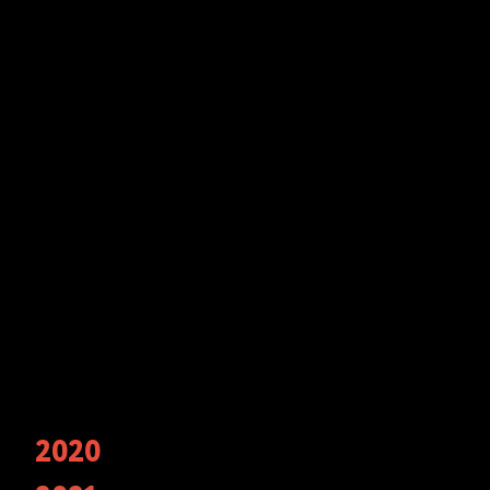
Наши награды
2020
Финалисты Wedding Awards — главной
свадебной премии России в номинации