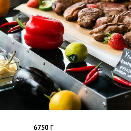
6750
Г