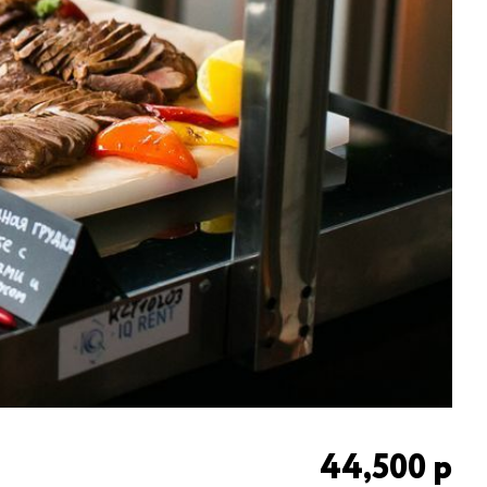
44,500
р