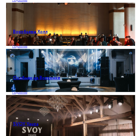
Подробнее
Воробьевы Холл
Подробнее
Особняк на Волхонке
Подробнее
SVOY Yauza