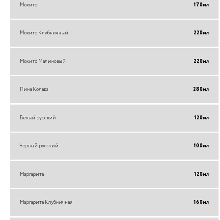
Мохито
170
мл
Мохито Клубничный
220
мл
Мохито Малиновый
220
мл
Пина Колада
280
мл
Белый русский
120
мл
Черный русский
100
мл
Маргарита
120
мл
Маргарита Клубничная
160
мл