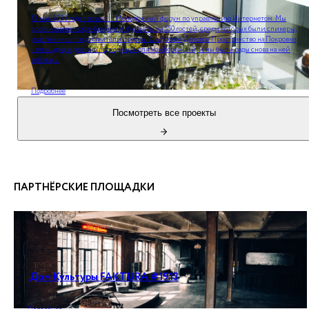
12 мая 2023 года прошел III Молодёжный форум по управлению Интернетом. Мы
организовали кофе-брейки и фуршеты на 550 гостей, среди которых были спикеры,
участники и представители прессы. Цифровое Деловое Пространство на Покровке
- площадка, идеально подходящая для конференций, и мы были рады снова на ней
работать.
Подробнее
Посмотреть все проекты
ПАРТНЁРСКИЕ ПЛОЩАДКИ
Дом Культуры FAKTURA #1913