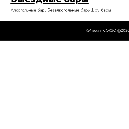
Алкогольные бары
Безалкогольные бары
Шоу-бары
Кейтеринг CORSO ©202