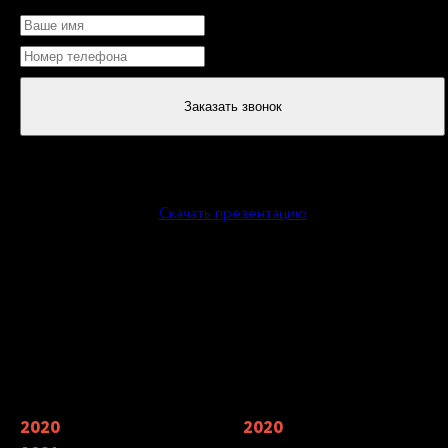
Заказать звонок
или
Скачать презентацию
Наши награды
2020
Финалисты Wedding Awards —
2020
Мы входим в 7 лучших
главной свадебной премии России
кейтерингов Москвы по мнению