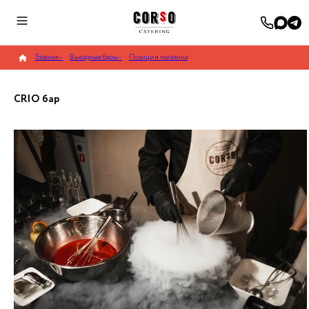
Главная
–
Выездные бары
–
Позиция магазина
CRIO бар