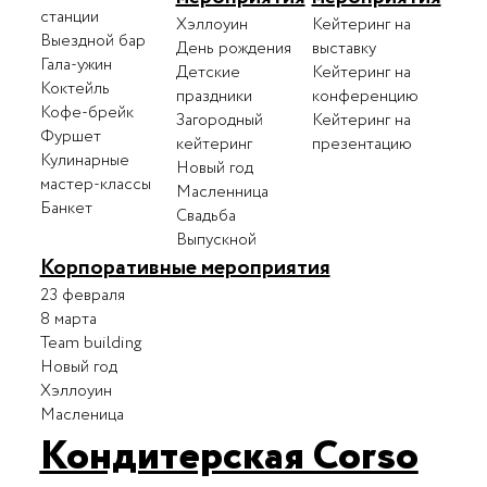
станции
Хэллоуин
Кейтеринг на
Выездной бар
День рождения
выставку
Гала-ужин
Детские
Кейтеринг на
Коктейль
праздники
конференцию
Кофе-брейк
Загородный
Кейтеринг на
Фуршет
кейтеринг
презентацию
Кулинарные
Новый год
мастер-классы
Масленница
Банкет
Свадьба
Выпускной
Корпоративные мероприятия
23 февраля
8 марта
Team building
Новый год
Хэллоуин
Масленица
Кондитерская Corso