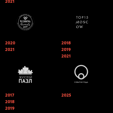
2021
в номинации «лучший свадебный
TOP15 Moscow
кейтеринг»
2020
Обладатели национальной
2018
Финалисты ежегодной
премии в области Event-
национальной премии
2021
2019
индустрии «ЗОЛОТОЙ ПАЗЛ»
событийной индустрии
«СОБЫТИЕ ГОДА» в номинации
2021
«лучший кейтеринг» 2018, 2019.
Победители в трех номинациях в
2021 году
2017
Лучший кейтеринг года 2019 в
2025
Финалисты X Юбилейной
номинации «Лучшая работа с
Премии WHITE Wedding Awards в
2018
клиентом» Catering Consulting.
номинации «Лучший кейтеринг
«Лучший кейтеринг» года 2017,
на свадьбу»
2019
2018, 2019