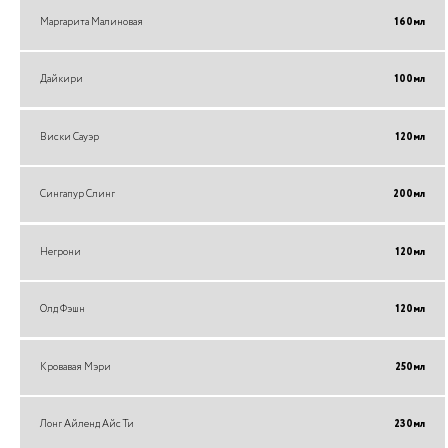
Маргарита Малиновая
160
мл
Дайкири
100
мл
Виски Сауэр
120
мл
Сингапур Слинг
200
мл
Негрони
120
мл
Олд Фэшн
120
мл
Кровавая Мэри
250
мл
Лонг Айленд Айс Ти
230
мл