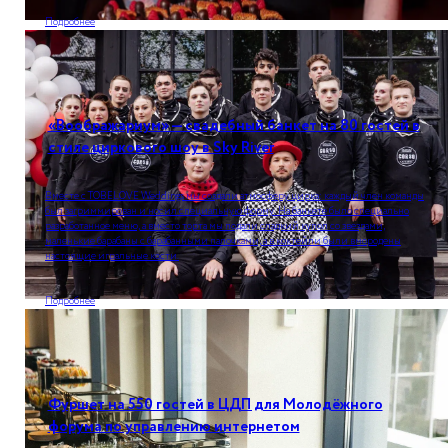
Подробнее
«Воображариум» — свадебный банкет на 80 гостей в
стиле циркового шоу в Sky River
Вместе с TOBELOVE Weddings мы создали атмосферу цирка: каждый член команды
был загриммирован и носил специальную форму. На банкете было специально
разработанное меню, а вместо торта мы подали сладкий купол со звездами,
маленькие барабаны с барабанными палочками, а в коктейли были вмородены
настоящие игральные кости.
Подробнее
Фуршет на 550 гостей в ЦДП для Молодёжного
форума по управлению интернетом