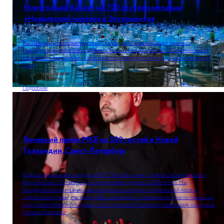
Новогодний банкет на 720 гостей компании
«Норильский никель» в Экспоцентре
В 2021 году мы помогли компании "Норникель" в организации крупного
Новогоднего корпоративного банкета. Только оцените масштаб! 720 гостей смогли
попробовать нашу кухню: от классических новогодних закусок до наших авторских
блюд.
Подробнее
Вечерний приём МКБ на 500 гостей в Новой
Голландии, Санкт-Петербург
В честь запуска нового продукта МКБ "Теплый прием" в рамках Экономического
форума в Санкт-Петербурге, мы организовали фуршет на 500 гостей. Мы
сосредоточили внимание на анимационных станциях: мурманский лосось,
запеченный в травах, ростбиф с бэби-картофелем и розмарином, утка по-пекински
и фруктами фламбе. А на десерт мини-пирожное Павлова от нашего шеф-кондитера
Натальи Тарасовой.