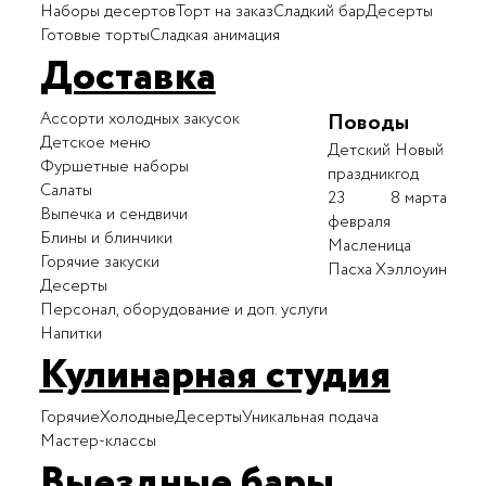
Наборы десертов
Торт на заказ
Сладкий бар
Десерты
Готовые торты
Сладкая анимация
Доставка
Ассорти холодных закусок
Поводы
Детское меню
Детский
Новый
Фуршетные наборы
праздник
год
Салаты
23
8 марта
Выпечка и сендвичи
февраля
Блины и блинчики
Масленица
Горячие закуски
Пасха
Хэллоуин
Десерты
Персонал, оборудование и доп. услуги
Напитки
Кулинарная студия
Горячие
Холодные
Десерты
Уникальная подача
Мастер-классы
Выездные бары