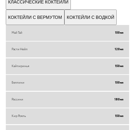
КЛАССИЧЕСКИЕ КОКТЕЙЛИ
КОКТЕЙЛИ С ВЕРМУТОМ
КОКТЕЙЛИ С ВОДКОЙ
Май Тай
150
мл
Расти Нейл
120
мл
Кайпиринья
150
мл
Беллини
150
мл
Россини
180
мл
Кир Рояль
150
мл